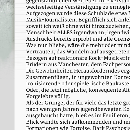
gegenständlichen Welt eben ihre versta
wechselseitige Verständigung zu ermögl
Aufgezogen wurde diese Schublade etwa M
Musik-Journalisten. Begrifflich sich an
soweit ich weiß ohne wiki hinzuzuziehen,
Menschheit ALLES irgendwann, irgendwie
Ausdrucks bereits erprobt und alle Grenz
Was nun bliebe, wäre die mehr oder mind
Vertrauten, das Wandeln auf ausgetreten
Bezogen auf reaktionäre Rock-Musik erf
Brüdern aus Manchester, dem Fachpersona
Die Gewohnheiten Herausforderndes ergä
Zusammenfügen, in ungewohnten Kontext 
ironisierende oder spielerische Baukast
Oder, die letzt mögliche, konsequente Al
Vorgelebte völlig.
Als der Grunge, der für viele das letzte
nach wenigen Jahren jugendbewegten Kol
ausgehaucht hatte, hieß es im Feuilleton,
Blick wandte sich aufkommenden und mu
Formationen wie Tortoise, Bark Psychosis