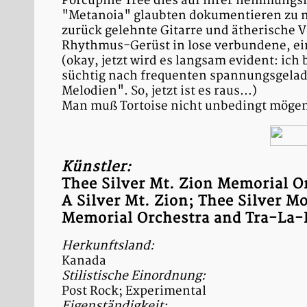
Porcupine Tree dies auf ihrer hemmungs
"Metanoia" glaubten dokumentieren zu 
zurück gelehnte Gitarre und ätherische 
Rhythmus-Gerüst in lose verbundene, ei
(okay, jetzt wird es langsam evident: ic
süchtig nach frequenten spannungsgela
Melodien". So, jetzt ist es raus...)
Man muß Tortoise nicht unbedingt mögen
Künstler:
Thee Silver Mt. Zion Memorial O
A Silver Mt. Zion; Thee Silver M
Memorial Orchestra and Tra-La-
Herkunftsland:
Kanada
Stilistische Einordnung:
Post Rock; Experimental
Eigenständigkeit: