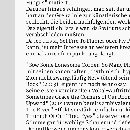
Fungus" mutiert ...
Darüber hinaus schlingert man seit der 
hart an der Grenzlinie zur künstlerisch
schlecht, die beiden nachfolgenden Werke
Das eigentlich Fatale war, daß wir uns s
verabschieden mußten.
Da ich Hrsta, Set Fire To Flames oder Fl
kann, ist mein Interesse an weiteren kr
einmal am Gefrierpunkt angelangt...
"Sow Some Lonesome Corner, So Many Flow
mit seinen kanonhaften, rhythmisch-hyp
Zion nicht zwangsläufig Nerv tötend sein 
Rock" (2003), eigentlich noch sehr okay.
Seine ersten vereinzelten Vokal-Auftritte
Sometimes Grace the Corners of Our Room
Upward" (2001) waren bereits ambivalen
The River" Effekt verstärkt einfach nur k
Triumph Of Our Tired Eyes" diese verlore
Stimme gar für wohlige Schauer und tief 
Die mittlerweile immens kontrovers disk