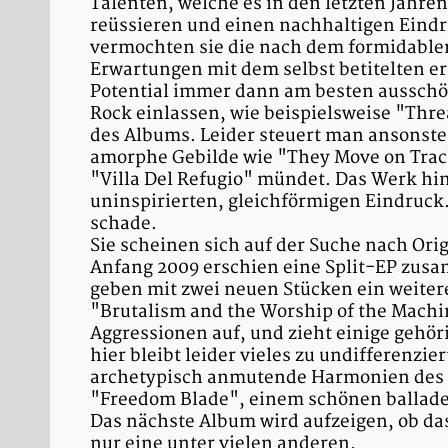
Talenten, welche es in den letzten Jahre
reüssieren und einen nachhaltigen Eindru
vermochten sie die nach dem formidabl
Erwartungen mit dem selbst betitelten e
Potential immer dann am besten ausschöp
Rock einlassen, wie beispielsweise "Thre
des Albums. Leider steuert man ansonsten
amorphe Gebilde wie "They Move on Trac
"Villa Del Refugio" mündet. Das Werk hin
uninspirierten, gleichförmigen Eindruck.
schade.
Sie scheinen sich auf der Suche nach Ori
Anfang 2009 erschien eine Split-EP zus
geben mit zwei neuen Stücken ein weiter
"Brutalism and the Worship of the Machi
Aggressionen auf, und zieht einige gehö
hier bleibt leider vieles zu undifferenzi
archetypisch anmutende Harmonien des D
"Freedom Blade", einem schönen balladesk
Das nächste Album wird aufzeigen, ob da
nur eine unter vielen anderen.