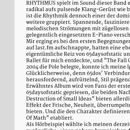
RHYTHMUS spielt im Sound dieser Band ei
radikal aufs pulsende Klang-Gerüst wie b
ist die Rhythmik dennoch einer der domi
weitere gruppiert. Spannende, fasziniere
melodischen Strömungen mit zügellosen 
gelegentlich eingesetzten E-Piano versc
Mir erging es bei den ersten Begegnunge
auf last.fm aufschnappte, hatten eine eh
eigentümliche Reiz von 65daysofstatic unm
Ballet für mich entdeckte, und "The Fall 
2004 die Pole belegte, konnte ich meine I
Glücklicherweise, denn 65dos' Verbindung
herausfordernd, aufrüttelnd, Stil prägen
Erwähntes Album wird von Fans der ersten
65daysofstatic gepriesen, die beiden Nac
Destruction of Small Ideas" bieten allerd
Effekt der Frische, Neuheit, überrumpelt
bieten. Und die den Charakter definiere
Of Math" etabliert.
Als Hörbeispiel wählte ich meinen derzei